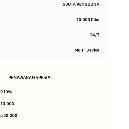
5 JUTA PENGGUNA
10.000 Ribu
24/7
Multi-Device
PENAWARAN SPESIAL
R 10%
 10.000
Rp 50.000