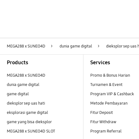
Layer Popup Close
MEGA288 x SUNEO4D
>
dunia game digital
>
dieksplor sep uas 
Footer Navigation
Products
Services
MEGA288 x SUNEO4D
Promo & Bonus Harian
dunia game digital
Turnamen & Event
game digital
Program VIP & Cashback
dieksplor sep uas hati
Metode Pembayaran
eksplorasi game digital
Fitur Deposit
game yang bisa dieksplor
Fitur Withdraw
MEGA288 x SUNEO4D SLOT
Program Referral