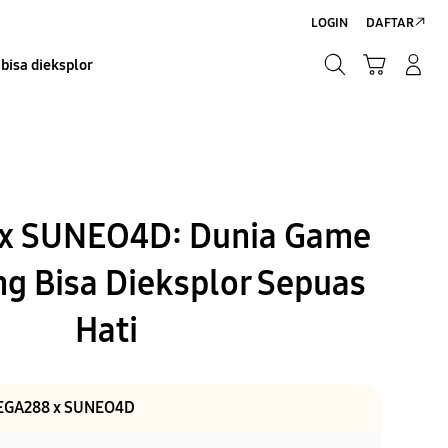
LOGIN
DAFTAR
Cari
Troli
Login/Sign-Up
bisa dieksplor
Cari
x SUNEO4D: Dunia Game
ng Bisa Dieksplor Sepuas
Hati
EGA288 x SUNEO4D