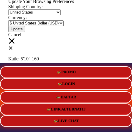
Update Your Browsing Preferences
Shipping Country:
Currency:
Cancel
Katie:
5'10"
160
PROMO
Select your person:
Male
Female
LOGIN
Height
Short
Med
Tall
DAFTAR
Weight
Slim
Avg
Heavy
LINK ALTERNATIF
View Size Chart
LIVE CHAT