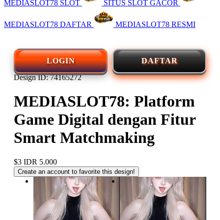
MEDIASLOT78 SLOT
SITUS SLOT GACOR
MEDIASLOT78 DAFTAR
MEDIASLOT78 RESMI
LOGIN
DAFTAR
Design ID: 74165272
MEDIASLOT78: Platform
Game Digital dengan Fitur
Smart Matchmaking
$3
IDR 5.000
Create an account to favorite this design!