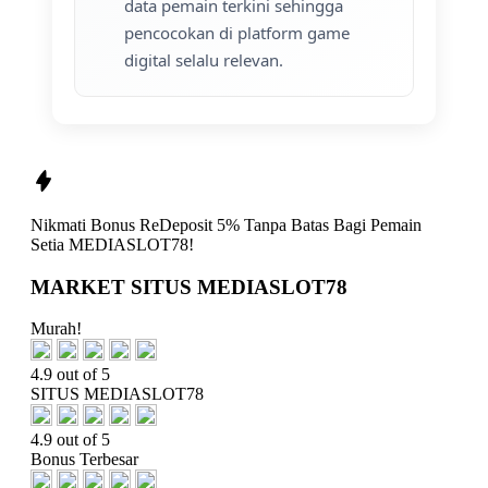
data pemain terkini sehingga
pencocokan di platform game
digital selalu relevan.
Nikmati
Bonus ReDeposit 5% Tanpa Batas
Bagi Pemain
Setia
MEDIASLOT78!
MARKET SITUS MEDIASLOT78
Murah!
4.9 out of 5
SITUS MEDIASLOT78
4.9 out of 5
Bonus Terbesar