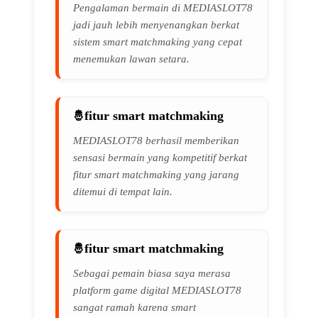
Pengalaman bermain di MEDIASLOT78
jadi jauh lebih menyenangkan berkat
sistem smart matchmaking yang cepat
menemukan lawan setara.
fitur smart matchmaking
MEDIASLOT78 berhasil memberikan
sensasi bermain yang kompetitif berkat
fitur smart matchmaking yang jarang
ditemui di tempat lain.
fitur smart matchmaking
Sebagai pemain biasa saya merasa
platform game digital MEDIASLOT78
sangat ramah karena smart