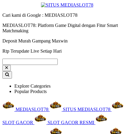
Cari kami di Google : MEDIASLOT78
MEDIASLOT78: Platform Game Digital dengan Fitur Smart
Matchmaking
Deposit Murah Gampang Maxwin
Rtp Terupdate Live Setiap Hari
Explore Categories
Popular Products
MEDIASLOT78
SITUS MEDIASLOT78
SLOT GACOR
SLOT GACOR RESMI