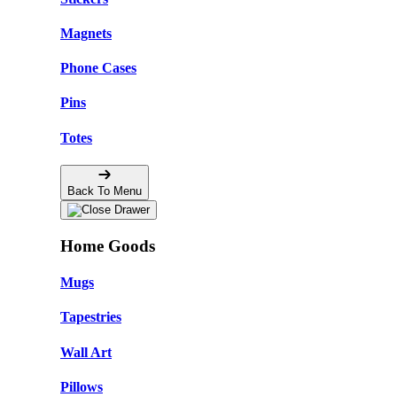
Magnets
Phone Cases
Pins
Totes
Back To Menu
Home Goods
Mugs
Tapestries
Wall Art
Pillows