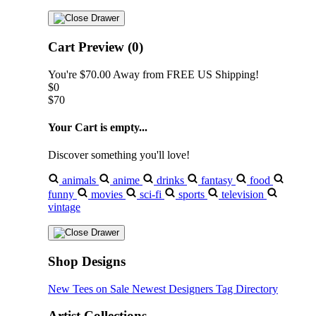
Cart Preview (0)
You're
$70.00
Away from
FREE US Shipping!
$0
$70
Your Cart is empty...
Discover something you'll love!
animals
anime
drinks
fantasy
food
funny
movies
sci-fi
sports
television
vintage
Shop Designs
New Tees on Sale
Newest Designers
Tag Directory
Artist Collections