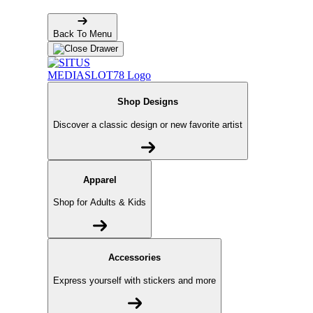
Back To Menu
Shop Designs
Discover a classic design or new favorite artist
Apparel
Shop for Adults & Kids
Accessories
Express yourself with stickers and more