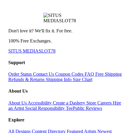
Don't love it? We'll fix it. For free.
100% Free Exchanges.
SITUS MEDIASLOT78
Support
Order Status
Contact Us
Coupon Codes
FAQ
Free Shipping
Refunds & Returns
Shipping Info
Size Chart
About Us
About Us
Accessibility
Create a Dashery Store
Careers
Hire
an Artist
Social Responsibility
TeePublic Reviews
Explore
All Designs
Content Directory
Featured Artists
Newest