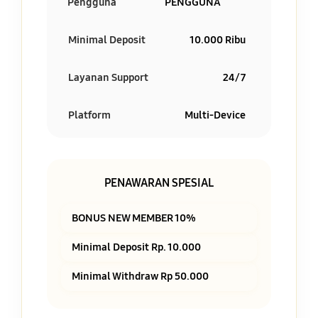
Pengguna
PENGGUNA
Minimal Deposit
10.000 Ribu
Layanan Support
24/7
Platform
Multi-Device
PENAWARAN SPESIAL
BONUS NEW MEMBER 10%
Minimal Deposit Rp. 10.000
Minimal Withdraw Rp 50.000