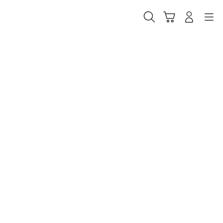
Skip
to
Cari
Troli
Login
Navigation
content